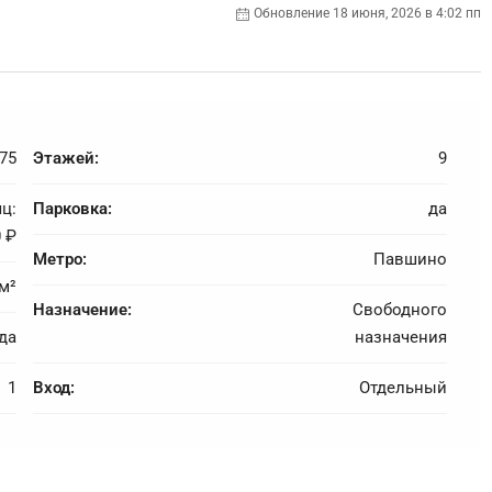
Обновление 18 июня, 2026 в 4:02 пп
75
Этажей:
9
ц:
Парковка:
да
0 ₽
Метро:
Павшино
м²
Назначение:
Свободного
да
назначения
1
Вход:
Отдельный