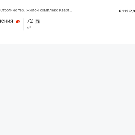
жилой комплекс Квартал Строгино тер., жилой комплекс Квартал Строгино тер., к2
6.112 ₽ /
чения
72
м²