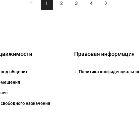
1
2
3
4
едвижимости
Правовая информация
под общепит
Политика конфиденциально
омещения
знес
свободного назначения