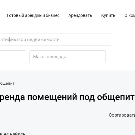
Готовый арендный бизнес
Арендовать
Купить
О ко
общепит
ренда помещений под общепит
Сортировать
к не найден.