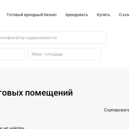
Готовый арендный бизнес
Арендовать
Купить
О ко
рговых помещений
Сортировать
к не найден.