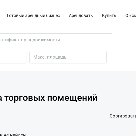
Готовый арендный бизнес
Арендовать
Купить
О ко
а торговых помещений
Сортировать
к не найден.